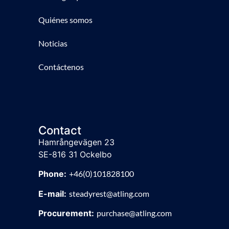
Quiénes somos
Noticias
Contáctenos
Contact
Hamrångevägen 23
SE-816 31 Ockelbo
Phone:
+46(0)101828100
E-mail:
steadyrest@atling.com
Procurement:
purchase@atling.com