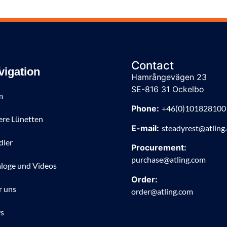
Contact
vigation
Hamrångevägen 23
SE-816 31 Ockelbo
m
Phone:
+46(0)101828100
re Lünetten
E-mail:
steadyrest@atling
dler
Procurement:
purchase@atling.com
loge und Videos
Order:
r uns
order@atling.com
s