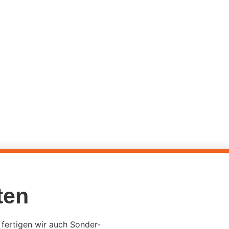
HÄNDLER
KATALOGE UND VIDEOS
ÜBER UNS
Sonder-Lünette
ten
ertigen wir auch Sonder-