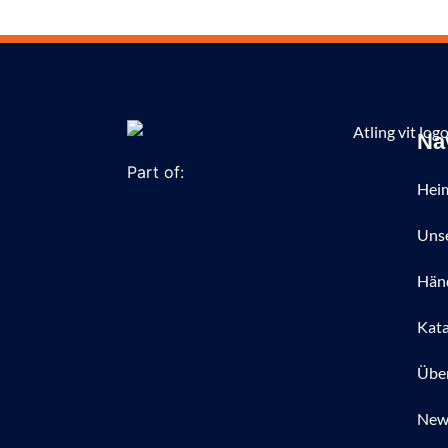
Na
Part of:
Hei
Unse
Hän
Kata
Übe
New