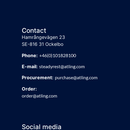
Contact
Hamrångevägen 23
SE-816 31 Ockelbo
Phone:
+46(0)101828100
E-mail:
steadyrest@atling.com
Procurement:
purchase@atling.com
Order:
order@atling.com
Social media