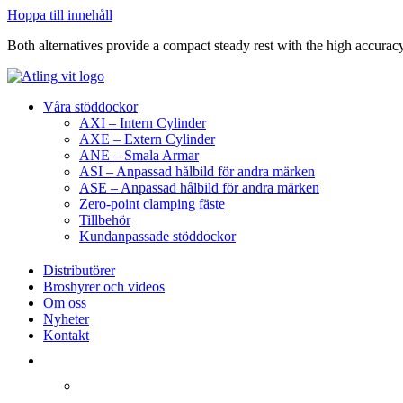
Hoppa till innehåll
Both alternatives provide a compact steady rest with the high accuracy
Våra stöddockor
AXI – Intern Cylinder
AXE – Extern Cylinder
ANE – Smala Armar
ASI – Anpassad hålbild för andra märken
ASE – Anpassad hålbild för andra märken
Zero-point clamping fäste
Tillbehör
Kundanpassade stöddockor
Distributörer
Broshyrer och videos
Om oss
Nyheter
Kontakt