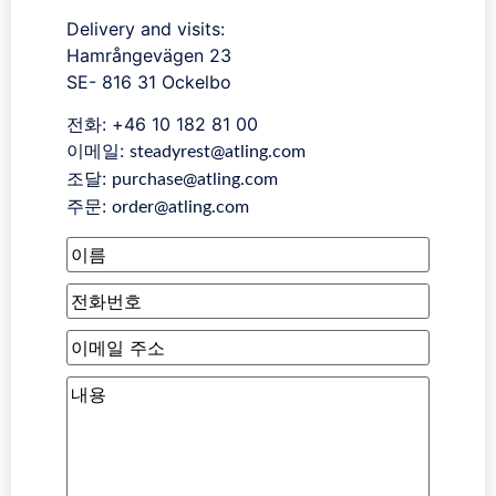
Delivery and visits:
Hamrångevägen 23
SE- 816 31 Ockelbo
전화: +46 10 182 81 00
이메일:
steadyrest@atling.com
조달:
purchase@atling.com
주문:
order@atling.com