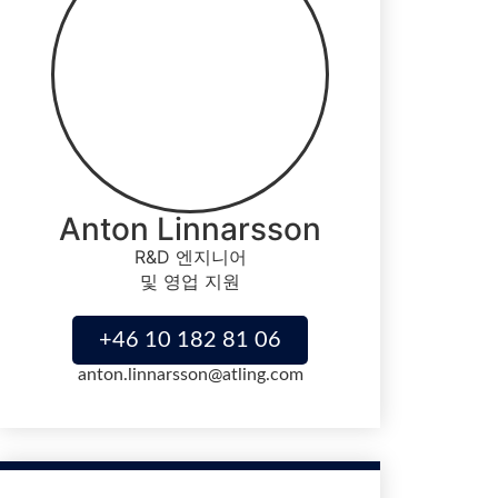
Anton Linnarsson
R&D 엔지니어
및 영업 지원
+46 10 182 81 06
anton.linnarsson@atling.com