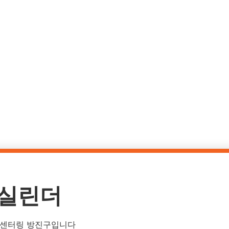
대리점
브로셔 비디오
회사
뉴스
연락처
XE – 외장형 실
 실린더
프 센터링 방진구입니다