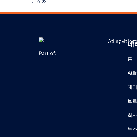
←
이전
네
Part of:
홈
Atl
대
브로
회
뉴