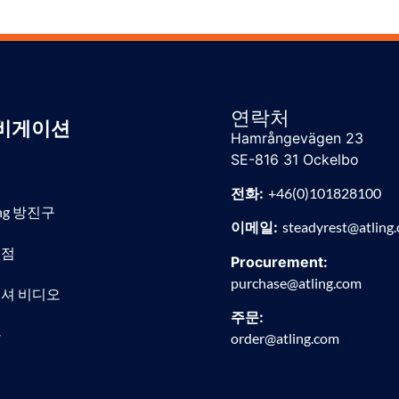
연락처
비게이션
Hamrångevägen 23
SE-816 31 Ockelbo
전화:
+46(0)101828100
ing 방진구
이메일:
steadyrest@atling
리점
Procurement:
purchase@atling.com
셔 비디오
주문:
사
order@atling.com
스