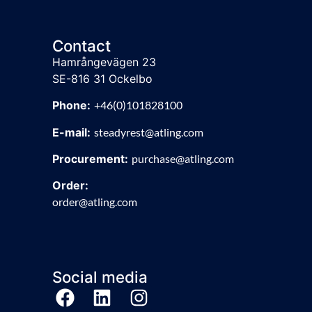
Contact
Hamrångevägen 23
SE-816 31 Ockelbo
Phone:
+46(0)101828100
E-mail:
steadyrest@atling.com
Procurement:
purchase@atling.com
Order:
order@atling.com
Social media