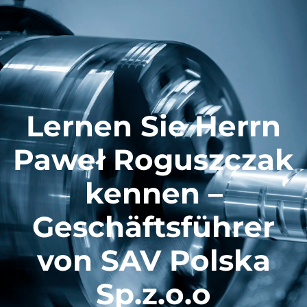
Lernen Sie Herrn
Paweł Roguszczak
kennen –
Geschäftsführer
von SAV Polska
Sp.z.o.o