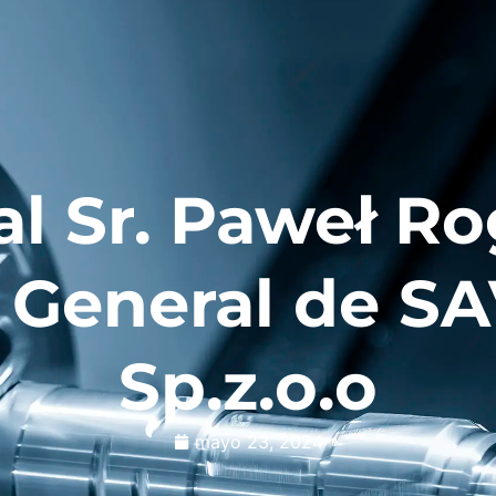
CATALOGOS
ISTRIBUIDORES
QUIÉNES SOMOS
NOTI
Y VÍDEOS
l Sr. Paweł R
 General de S
Sp.z.o.o
mayo 23, 2024