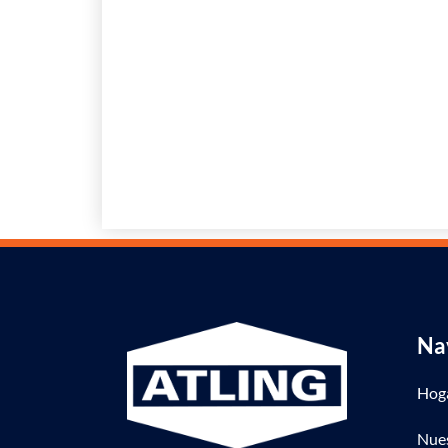
Na
Hog
Nues